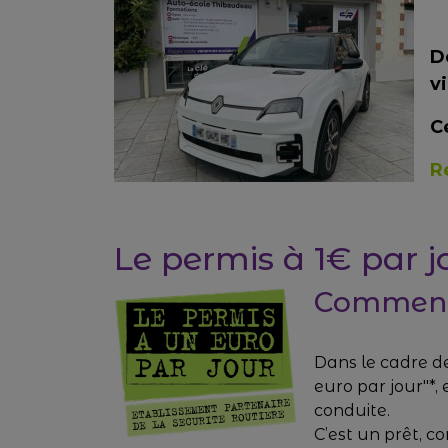
D
v
C
R
Le permis à 1€ par j
Comment
Dans le cadre de
euro par jour"*,
conduite.
C’est un prêt, c