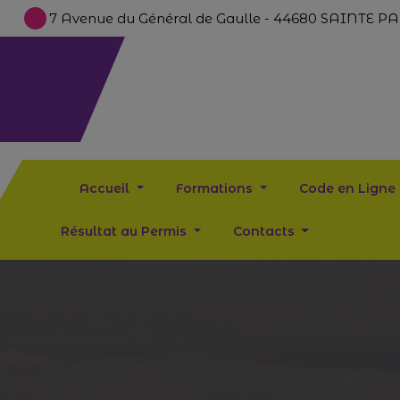
7 Avenue du Général de Gaulle - 44680 SAINTE 
Accueil
Formations
Code en Ligne
Résultat au Permis
Contacts
Permis AM (ex BSR)