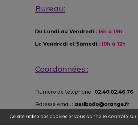
Bureau:
Du Lundi au Vendredi :
15h à 19h
Le Vendredi et Samedi :
10h à 12h
Coordonnées :
Numéro de téléphone :
02.40.02.46.76
Adresse email :
aetibodo@orange.fr
Ce site utilise des cookies et vous donne le contrôle su