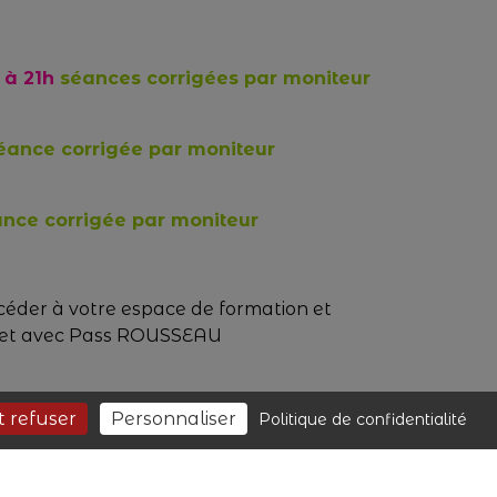
à 21h
séances corrigées par moniteur
ance corrigée par moniteur
nce corrigée par moniteur
éder à votre espace de formation et
net avec Pass ROUSSEAU
t refuser
Personnaliser
Politique de confidentialité