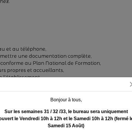
hez.
reau et au téléphone,
 remettre une documentation complète,
 conforme au Plan National de Formation,
urs propres et accueillants,
e l’établissement,
tations dispensées.
Bonjour à tous,
Sur les semaines 31 / 32 /33, le bureau sera uniquement
ouvert le Vendredi 10h à 12h et le Samedi 10h à 12h (fermé l
NTICIPE DE LA CONDUITE 
Samedi 15 Août)