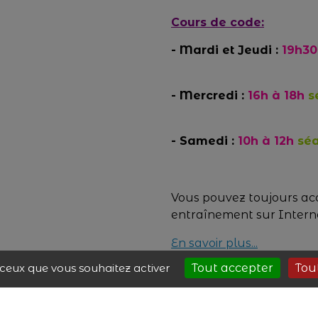
Cours de code:
- Mardi et Jeudi :
19h30 
- Mercredi :
16h à 18h
sé
- Samedi :
10h à 12h
séa
Vous pouvez toujours acc
entraînement sur Inter
En savoir plus...
r ceux que vous souhaitez activer
Tout accepter
Tou