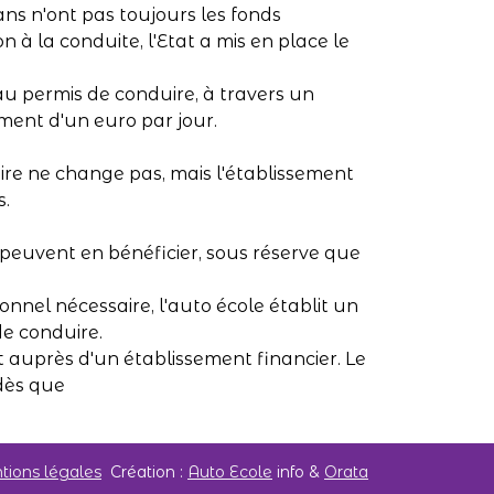
ns n'ont pas toujours les fonds
 à la conduite, l'Etat a mis en place le
s au permis de conduire, à travers un
ent d'un euro par jour.
ire ne change pas, mais l'établissement
s.
s peuvent en bénéficier, sous réserve que
nnel nécessaire, l'auto école établit un
de conduire.
 auprès d'un établissement financier. Le
dès que
ions légales
Création :
Auto Ecole
info &
Orata